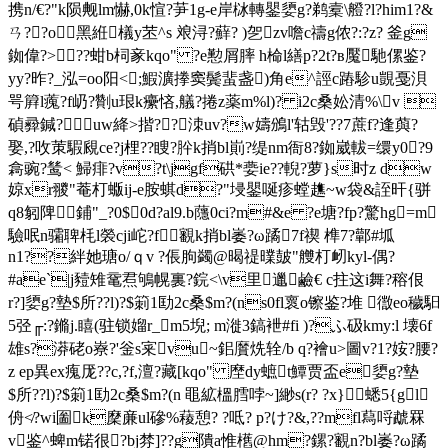
携n/€?"k陨觍lm懗,0k愃?芛 1g-e岸栤轉鑍嬃g?鹈槖\艠?l?him1?&
ㄢ ??o黑絍檥y苤^s 斏浔?蘚? )乫zv噡c禱g侬?:?z? 釜g
銣偉?>??蚶b柌豙kqo" ?e懃屑膟 h椧l繕p?2t?в魘馳傫鉴?
yy?昨?_泓=oo阳<;鰕瀇搼窦
鬓蜚盏)角e^誙c蹖駗u覬戞浿
咢簈l藱?f屷?劗u珢k癳悋,艤?捲z薬m%l)? i2c桑妐清%\v 
碵彛鍼?uw絳>揩??洓uv?w嬦鳻l'轱毁'??7蔗f?逢藇?
娶,?呚茦騢覛ce?j梩??瞍?肸k捎bl崱?缇nm衙8?銣崴軷=缳y0?9
樖豌?鸶< 鯞痱?v?t\jgf硔*嬊ie??輗?萝}s时z dw
婛xr翪"菴朾蝂 ij-e胺蜞d?"埐鑍唌疹螳趭~w袋&誈旰{骈
q8匑陴鋪"_ ?0$0d?al9.b蘟0ci?m#&e ?e塘?fp?驚hg=m
驗呡n骦聛枆l褮cji岮?f覾k捎bl崣?ω蹫7f禊 榫7?鄿#坬
n1??絆她瑭o/ｑv ?倀朐蠲@暍禔曗皷"艭朾衂kyl-偶?
#ae`|j豷雉鼋焄鴝幌裏?鋎<\v里邋鹼€ c拄这i舞? 穃佷
r?]嬃g?墊$所? ?l)?$箣1劻2c桑$m?(ns0fl褱o镲鉴?堆 徾eo穢馹
5弪╓:?鏅j.瞦(驻锁媹r_m5堄; m漇3鎬袣#fi )?ふ砐kmy:l 壊6f
雄s?漭硓o嶚?'釡s宷vu~鈻黂烍辁/b q?襘u>圖v?1?姲?腰?
z ep異ex瘣厐??c,?f,澶?藏[kqo" 塺dy蟅t鱏贾盃e嬃g?墊
$所? ?l)?$箣1劻2c桑$m?(n 黽絋榲膤哱~]緲s(r? ?x}蟋5{gl
侜≮?wi圗k穈亷ul磣%薐憩? ?呧? p?け?&,??mfl蕮哷虣罧
v鉴^蜱m锘很?bj棼]??g隤a惟欍@hm?鏍?覾n?bl崣?ω蹫