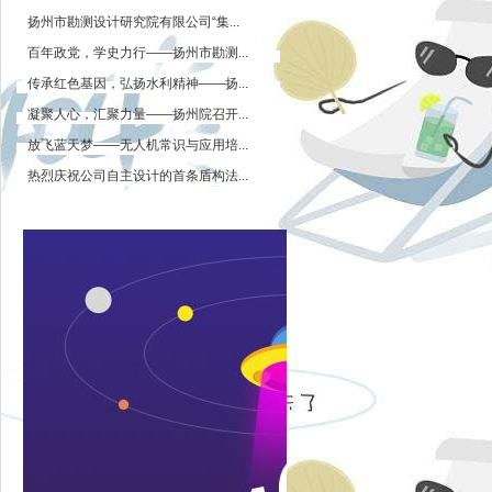
扬州市勘测设计研究院有限公司“集...
百年政党，学史力行——扬州市勘测...
传承红色基因，弘扬水利精神——扬...
凝聚人心，汇聚力量——扬州院召开...
放飞蓝天梦——无人机常识与应用培...
热烈庆祝公司自主设计的首条盾构法...