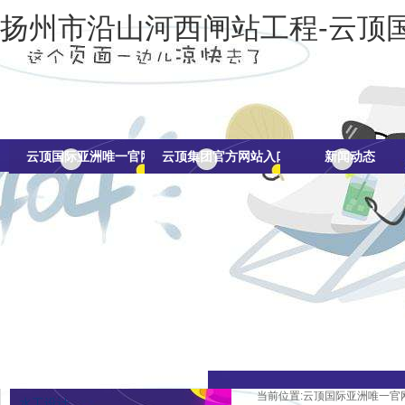
扬州市沿山河西闸站工程-云顶
云顶国际亚洲唯一官网-云顶集团官方网站入口
云顶集团官方网站入口的简介
新闻动态
当前位置:
云顶国际亚洲唯一官
水工设计