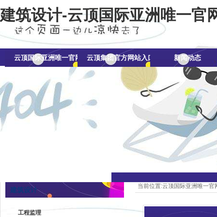
建筑设计-云顶国际亚洲唯一官
云顶国际亚洲唯一官网-云顶集团官方网站入口
云顶集团官方网站入口的简介
新闻动态
当前位置:
云顶国际亚洲唯一官
建筑设计
工程监理