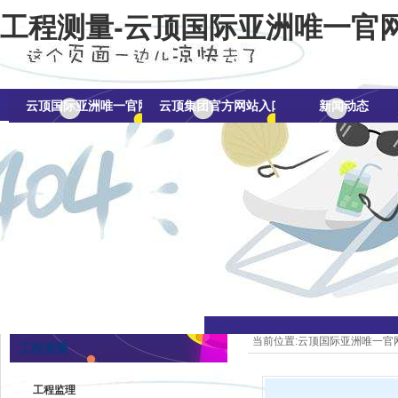
工程测量-云顶国际亚洲唯一官
云顶国际亚洲唯一官网-云顶集团官方网站入口
云顶集团官方网站入口的简介
新闻动态
当前位置:
云顶国际亚洲唯一官
工程测量
工程监理