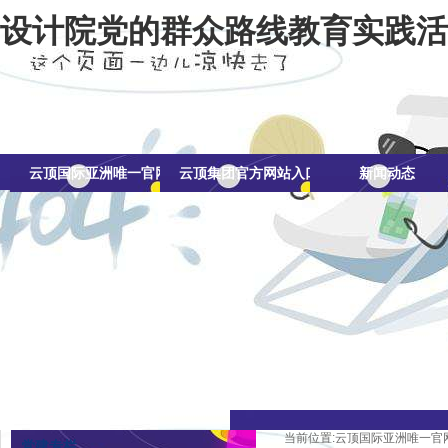
设计院党的群众路线教育实践活
云顶国际亚洲唯一官网-云顶集团官方网站入口
云顶集团官方网站入口的简介
新闻动态
当前位置:
云顶国际亚洲唯一官
党建专栏