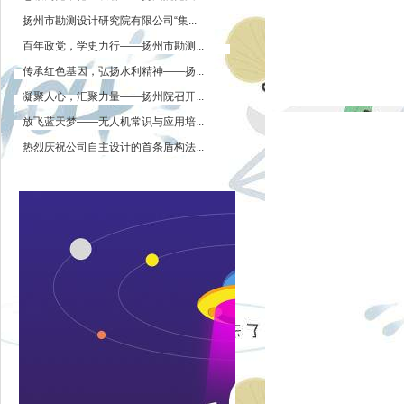
扬州市勘测设计研究院有限公司“集...
百年政党，学史力行——扬州市勘测...
传承红色基因，弘扬水利精神——扬...
凝聚人心，汇聚力量——扬州院召开...
放飞蓝天梦——无人机常识与应用培...
热烈庆祝公司自主设计的首条盾构法...