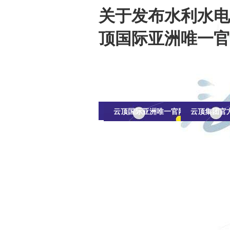
关于发布水利水电
顶国际亚洲唯一官
云顶国际亚洲唯一官网-云顶集团官
云顶集团官