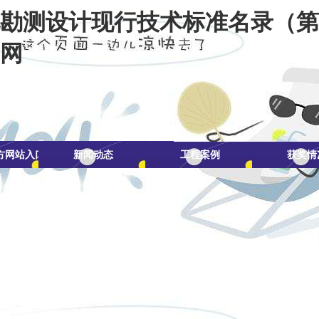
勘测设计现行技术标准名录（第
网
方网站入口
方网站入口的简介
新闻动态
工程案例
获奖情