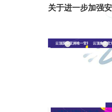
关于进一步加强安
云顶国际亚洲唯一官网-云顶集团官
云顶集团官
云顶集团官方网站入口的公告