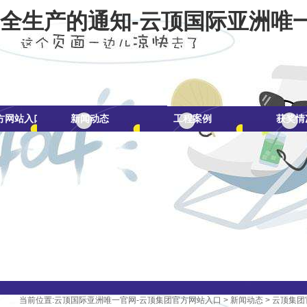
全生产的通知-云顶国际亚洲唯
方网站入口
方网站入口的简介
新闻动态
工程案例
获奖情
当前位置:
云顶国际亚洲唯一官网-云顶集团官方网站入口
>
新闻动态
>
云顶集团