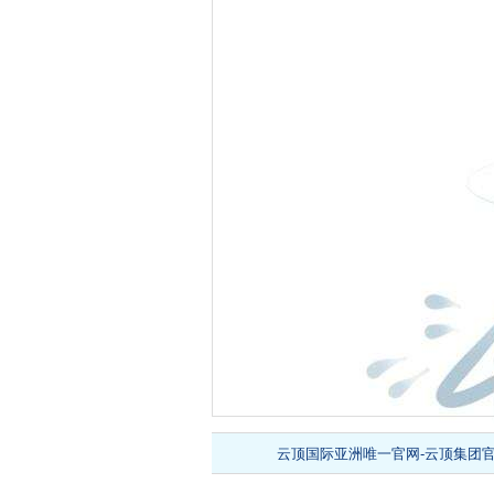
云顶国际亚洲唯一官网-云顶集团