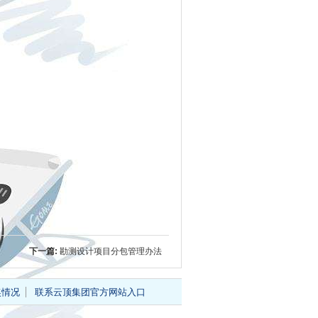
下一篇:
勘测设计项目分包管理办法
奖情况
联系云顶集团官方网站入口