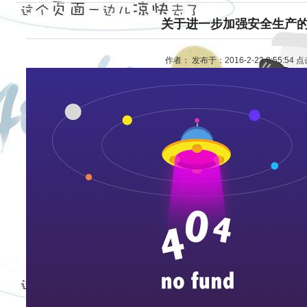
关于进一步加强安全生产
作者： 发布于：2016-2-23 8:55:54