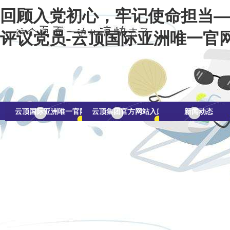
回顾入党初心，牢记使命担当—
评议党员-云顶国际亚洲唯一官
云顶国际亚洲唯一官网-云顶集团官方网站入口
云顶集团官方网站入口的简介
新闻动态