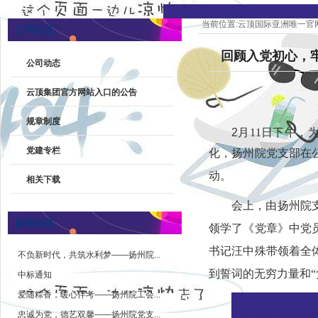
当前位置:
云顶国际亚洲唯一官
公司动态
回顾入党初心，
公司动态
云顶集团官方网站入口的公告
规章制度
2
月
11
日下午，
党建专栏
化，
扬州院党支部在
动。
相关下载
会上，由扬州院
新闻动态
领学了《党章》中党
书记汪中殊带领着全
不负新时代，共筑水利梦——扬州院...
到誓词的无穷力量和
“
中标通知
爱随粽香，暖心伴考——扬州院工会...
忠诚为党，德艺双馨——扬州院党支...