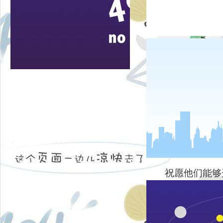
祝愿他们能够