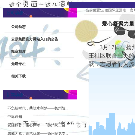
当前位置:
云顶国际亚洲唯一官
公司动态
爱心凝聚力量
公司动态
云顶集团官方网站入口的公告
3月17日，
规章制度
王社区联合主办的
跃
，志愿者们
为孩
党建专栏
相关下载
新闻动态
不负新时代，共筑水利梦——扬州院...
中标通知
爱随粽香，暖心伴考——扬州院工会...
忠诚为党，德艺双馨——扬州院党支...