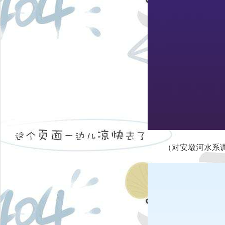
（
对
安墩河水系