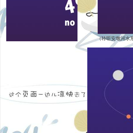
（聆听
安墩河水