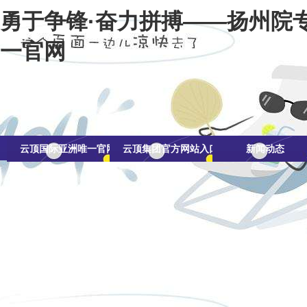
勇于争锋·奋力拼搏——扬州院
一官网
云顶国际亚洲唯一官网-云顶集团官方网站入口
云顶集团官方网站入口的简介
新闻动态