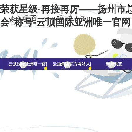
荣获星级·再接再厉——扬州市
会”称号-云顶国际亚洲唯一官网
云顶国际亚洲唯一官网-云顶集团官方网站入口
云顶集团官方网站入口的简介
新闻动态