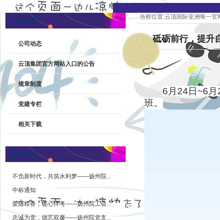
当前位置:
云顶国际亚洲唯一官
公司动态
砥砺前行，提升
公司动态
云顶集团官方网站入口的公告
规章制度
6
月
24
日~
6
月
班。
党建专栏
相关下载
新闻动态
不负新时代，共筑水利梦——扬州院...
中标通知
爱随粽香，暖心伴考——扬州院工会...
忠诚为党，德艺双馨——扬州院党支...