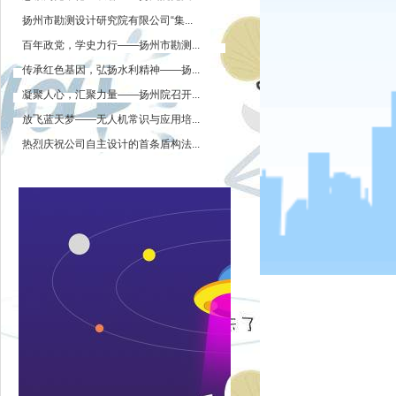
扬州市勘测设计研究院有限公司“集...
百年政党，学史力行——扬州市勘测...
传承红色基因，弘扬水利精神——扬...
凝聚人心，汇聚力量——扬州院召开...
放飞蓝天梦——无人机常识与应用培...
热烈庆祝公司自主设计的首条盾构法...