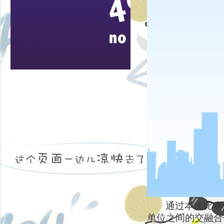
通过本次
比赛
单位之间的交融合