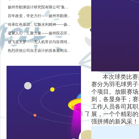
扬州市勘测设计研究院有限公司“集...
百年政党，学史力行——扬州市勘测...
传承红色基因，弘扬水利精神——扬...
凝聚人心，汇聚力量——扬州院召开...
放飞蓝天梦——无人机常识与应用培...
热烈庆祝公司自主设计的首条盾构法...
本次
球类比赛
赛分为羽毛球男子
个项目。放眼赛场
则，各显身手；赛
工作人员各司其职
展，一个个精彩的
强拼搏的新风采！