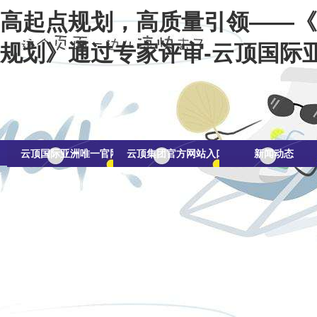
高起点规划，高质量引领——《
规划》通过专家评审-云顶国际
云顶国际亚洲唯一官网-云顶集团官方网站入口
云顶集团官方网站入口的简介
新闻动态