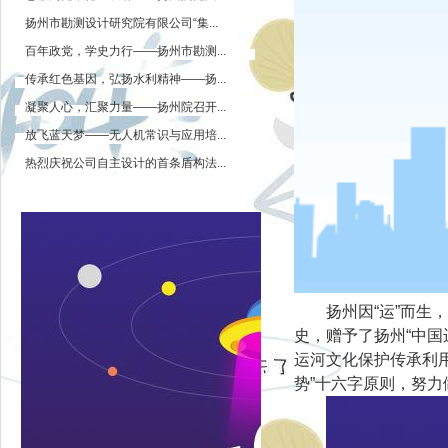
扬州市勘测设计研究院有限公司“集...
百年政党，学史力行——扬州市勘测...
传承红色基因，弘扬水利精神——扬...
凝聚人心，汇聚力量——扬州院召开...
放飞蓝天梦——无人机常识与应用培...
热烈庆祝公司自主设计的首条盾构法...
扬州因“运”而生，
史
，赠予了扬州“中
运河文化保护传承利
势”十六字原则，努