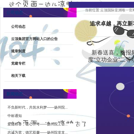
当前位置:
云顶国际亚洲唯一官
公司动态
追求卓越，再立新
公司动态
云顶集团官方网站入口的公告
规章制度
新春送喜，捷报
度“立功企业”二等
党建专栏
相关下载
新闻动态
不负新时代，共筑水利梦——扬州院...
中标通知
爱随粽香，暖心伴考——扬州院工会...
忠诚为党，德艺双馨——扬州院党支...