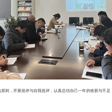
的原则，开展批评与自我批评，认真总结自己一年的收获与不足