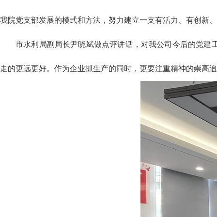
我院党支部发展的模式和方法，努力建立一支有活力、有创新、
市水利局副局长尹晓斌做点评讲话，对我公司今后的党建
走的更远更好。作为企业抓生产的同时，更要注重精神的崇高追