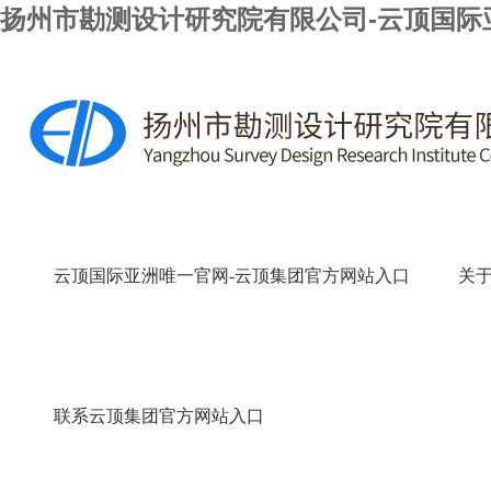
扬州市勘测设计研究院有限公司-云顶国际
云顶国际亚洲唯一官网-云顶集团官方网站入口
关
联系云顶集团官方网站入口