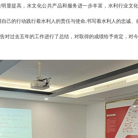
位明显提高，水文化公共产品和服务进一步丰富，水利行业文
用自己的行动践行着水利人的责任与使命,书写着水利人的忠诚、
对过去五年的工作进行了总结，对取得的成绩给予肯定，对今后“十