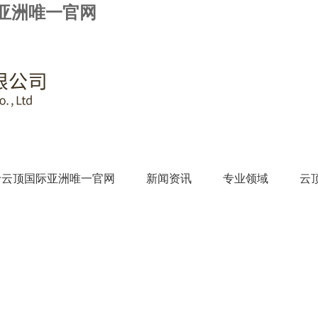
亚洲唯一官网
于云顶国际亚洲唯一官网
新闻资讯
专业领域
云