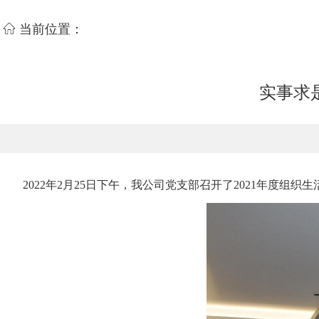
当前位置：
实事求
2022年2月25日下午，我公司党支部召开了2021年度