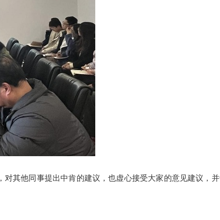
，对其他同事提出中肯的建议，也虚心接受大家的意见建议，并