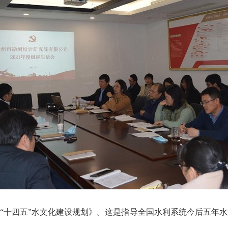
“十四五”水文化建设规划》。这是指导全国水利系统今后五年