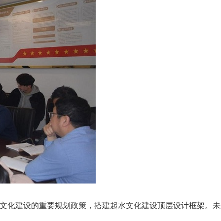
水文化建设的重要规划政策，搭建起水文化建设顶层设计框架。未