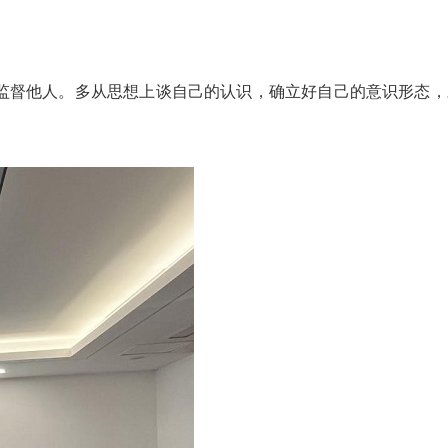
监督他人。多从思想上谈自己的认识，确立好自己的意识形态，