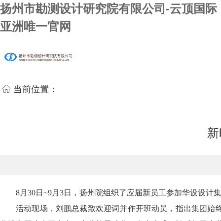
扬州市勘测设计研究院有限公司-云顶国际
亚洲唯一官网
当前位置：
新
8
月
30
日
~9
月
3
日，扬州院组织了应届新员工参加华设设计集
活动现场，刘鹏总裁致欢迎词并作开班动员，指出集团始