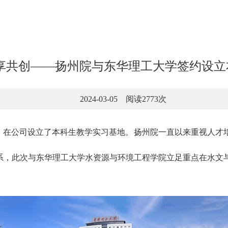
享共创——扬州院与东华理工大学签约设立
2024-03-05 阅读2773次
，在公司设立了本科生教学实习基地。扬州院一直以来重视人才
系，此次与东华理工大学水资源与环境工程学院立足重点在水文