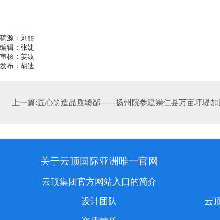
稿源：刘丽
编辑：张婕
审核：姜波
发布：胡迪
关于云顶国际亚洲唯一官网
云顶集团官方网站入口的简介
设计团队
云