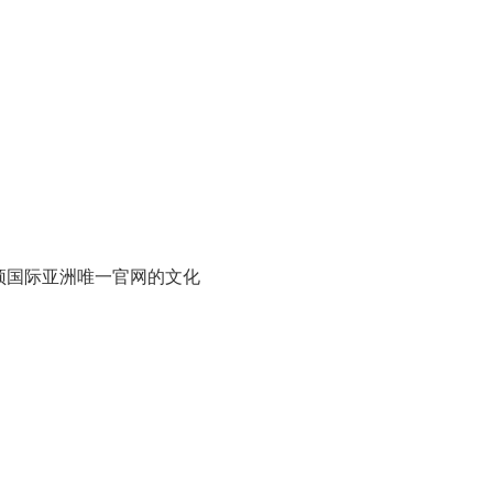
顶国际亚洲唯一官网的文化