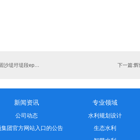
上一篇:匠心筑造品质赣鄱——扬州院参建崇仁县万亩圩堤加固沙堤圩堤段epc总承包项...
下一篇:
新闻资讯
专业领域
公司动态
水利规划设计
顶集团官方网站入口的公告
生态水利