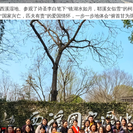
的西溪湿地、参观了诗圣李白笔下“镜湖水如月，耶溪女似雪”的
“国家兴亡，匹夫有责”的爱国情怀，一步一步地体会“俯首甘为