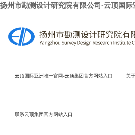
扬州市勘测设计研究院有限公司-云顶国际
云顶国际亚洲唯一官网-云顶集团官方网站入口
关
联系云顶集团官方网站入口