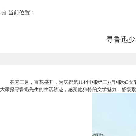
当前位置：
寻鲁迅少
芬芳三月，百花盛开，为庆祝第114个国际“三八”国际妇
大家探寻鲁迅先生的生活轨迹，感受他独特的文学魅力，舒缓紧