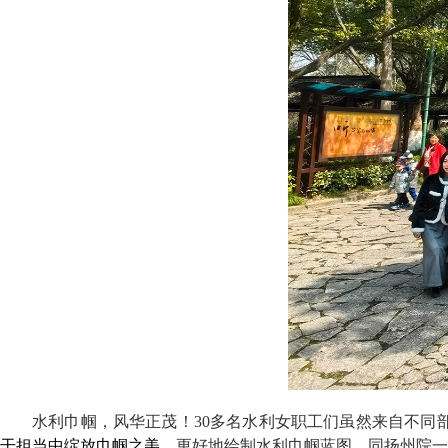
水利巾帼，风华正茂！30多名水利女职工们虽然来自不同
干担当中绽放巾帼之美
，更好地绘制水利巾帼蓝图，同扬州院一