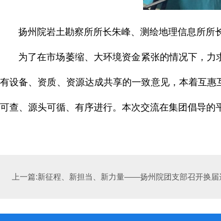
扬州院岩土勘察所所长朱峰、
测绘地理信息所所
为了在市场萎缩、大环境资金紧张的情况下，力
有设备、资质、资源达成共享的一致意见，本着互惠
可查、源头可循、有序进行。本次交流在集团倡导的
上一篇:新征程、新担当、新力量——扬州院团支部召开换届