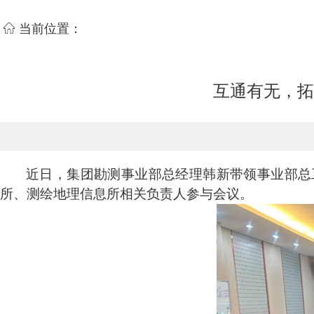
当前位置：
互通有无，拓
近日，集团勘测事业部总经理韩新带领事业部总
所、测绘地理信息所相关负责人参与会议。