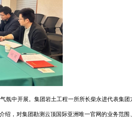
好气氛中开展。集团岩土工程一所所长柴永进代表集团
做了介绍，对集团勘测云顶国际亚洲唯一官网的业务范围