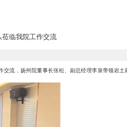
队莅临我院工作交流
作交流，扬州院董事长张松、副总经理李泉带领岩土