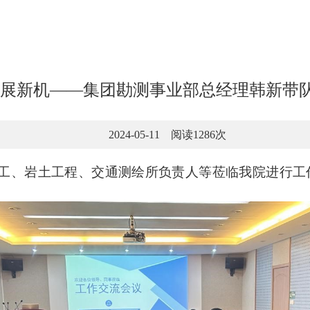
展新机——集团勘测事业部总经理韩新带
2024-05-11 阅读1286次
工、岩土工程、交通测绘所负责人等莅临我院进行工