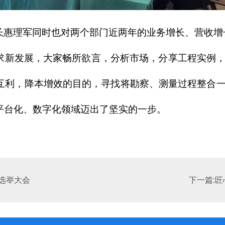
长惠理军同时也对两个部门近两年的业务增长、营收增
求新发展，大家畅所欲言，分析市场，分享工程实例
互利，降本增效的目的，寻找将勘察、测量过程整合
平台化、数字化领域迈出了坚实的一步。
选举大会
下一篇: