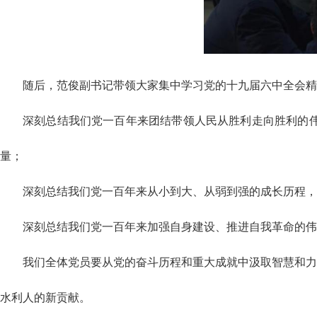
随后，范俊副书记带领大家集中学习党的十九届六中全会精
深刻总结我们党一百年来团结带领人民从胜利走向胜利的
量；
深刻总结我们党一百年来从小到大、从弱到强的成长历程，
深刻总结我们党一百年来加强自身建设、推进自我革命的伟
我们全体党员要从党的奋斗历程和重大成就中汲取智慧和力
水利人的新贡献。