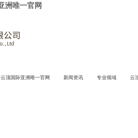
亚洲唯一官网
于云顶国际亚洲唯一官网
新闻资讯
专业领域
云