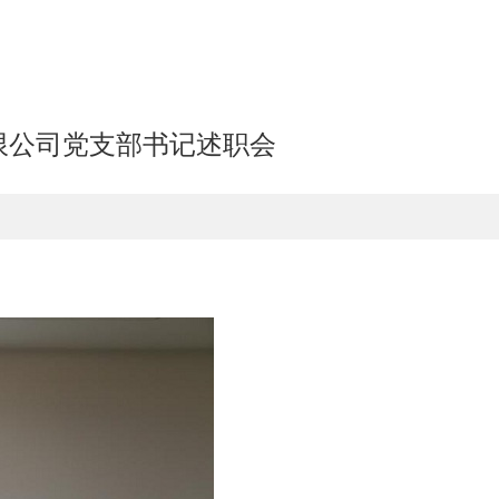
限公司党支部书记述职会