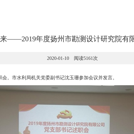
来——2019年度扬州市勘测设计研究院有
2020-01-10 阅读5161次
作述职会。市水利局机关党委副书记沈玉珊参加会议并发言。