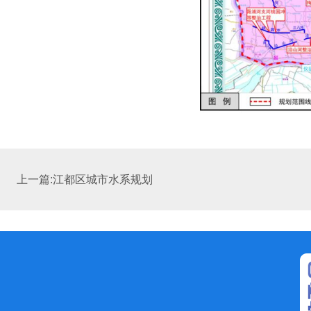
上一篇:江都区城市水系规划