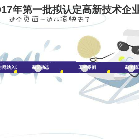
017年第一批拟认定高新技术企
方网站入口
方网站入口的简介
新闻动态
工程案例
获奖情