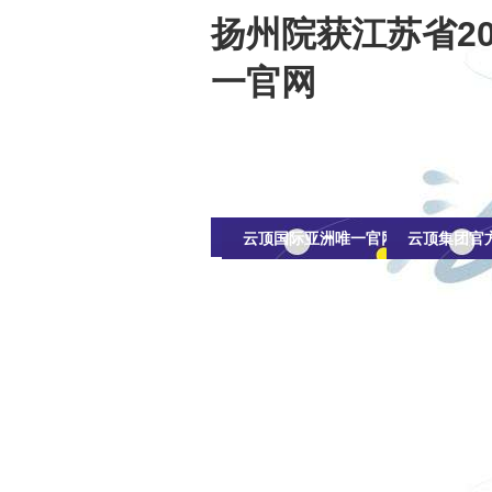
扬州院获江苏省2
一官网
云顶国际亚洲唯一官网-云顶集团官
云顶集团官