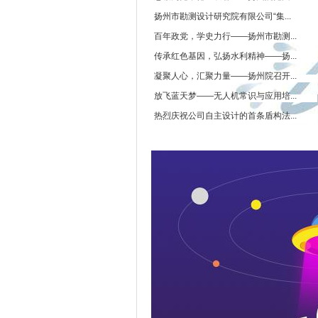
扬州市勘测设计研究院有限公司“集...
百年政党，学史力行——扬州市勘测...
传承红色基因，弘扬水利精神——扬...
凝聚人心，汇聚力量——扬州院召开...
放飞蓝天梦——无人机常识与应用培...
热烈庆祝公司自主设计的首条盾构法...