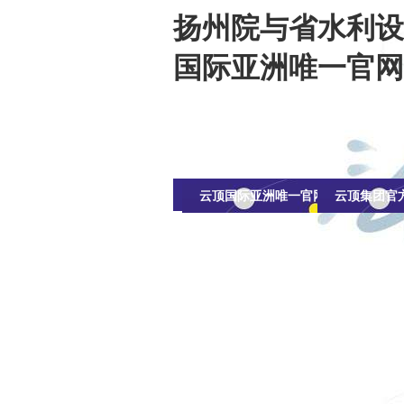
扬州院与省水利设
国际亚洲唯一官网
云顶国际亚洲唯一官网-云顶集团官
云顶集团官