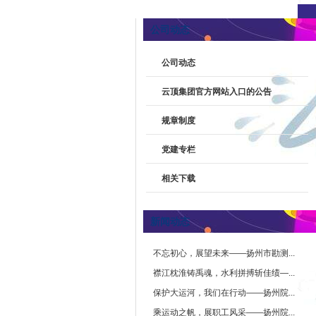
公司动态
公司动态
云顶集团官方网站入口的公告
规章制度
党建专栏
相关下载
新闻动态
不忘初心，展望未来——扬州市勘测...
襟江枕淮铸禹魂，水利拼搏斩佳绩—...
保护大运河，我们在行动——扬州院...
乘运动之帆，展职工风采——扬州院...