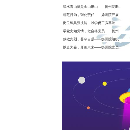
绿水青山就是金山银山——扬州院助...
规范行为，强化责任——扬州院开展...
岗位练兵强技能，以学促工夯基础—...
学党史知党情，做合格党员——扬州...
致敬先烈，吾辈自强——扬州院组织...
以史为鉴，开创未来——扬州院党员...