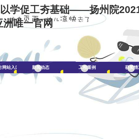
以学促工夯基础——扬州院202
亚洲唯一官网
方网站入口
方网站入口的简介
新闻动态
工程案例
获奖情