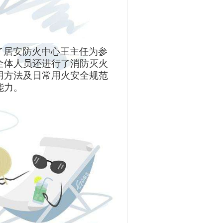
了居安防火中心王主任为参
全体人员还进行了消防灭火
用方法及日常用火安全规范
能力。