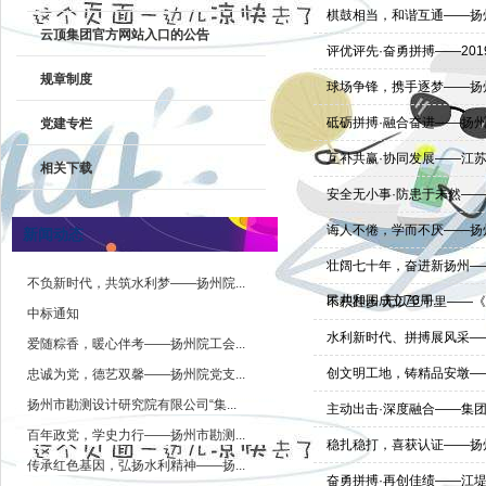
棋鼓相当，和谐互通——扬
云顶集团官方网站入口的公告
评优评先·奋勇拼搏——20
规章制度
球场争锋，携手逐梦——扬
砥砺拼搏·融合奋进——扬州
党建专栏
互补共赢·协同发展——江苏
相关下载
安全无小事·防患于未然—
诲人不倦，学而不厌——扬
新闻动态
壮阔七十年，奋进新扬州—
不负新时代，共筑水利梦——扬州院...
民共和国成立70周...
不积跬步 无以至千里——
中标通知
水利新时代、拼搏展风采—
爱随粽香，暖心伴考——扬州院工会...
创文明工地，铸精品安墩—
忠诚为党，德艺双馨——扬州院党支...
扬州市勘测设计研究院有限公司“集...
主动出击·深度融合——集
百年政党，学史力行——扬州市勘测...
稳扎稳打，喜获认证——扬
传承红色基因，弘扬水利精神——扬...
奋勇拼搏·再创佳绩——江