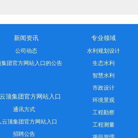
新闻资讯
专业领域
公司动态
水利规划设计
顶集团官方网站入口的公告
生态水利
智慧水利
市政设计
云顶集团官方网站入口
环境景观
通讯方式
工程勘察
入云顶集团官方网站入口
工程测量
招聘公告
项目管理