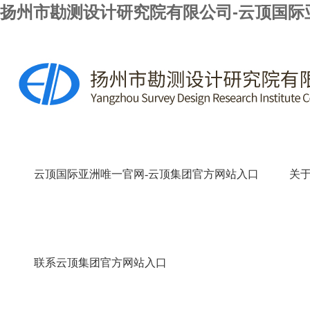
扬州市勘测设计研究院有限公司-云顶国际
云顶国际亚洲唯一官网-云顶集团官方网站入口
关
联系云顶集团官方网站入口