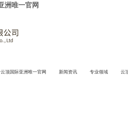
亚洲唯一官网
于云顶国际亚洲唯一官网
新闻资讯
专业领域
云