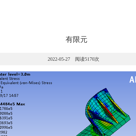
有限元
2022-05-27 阅读5170次