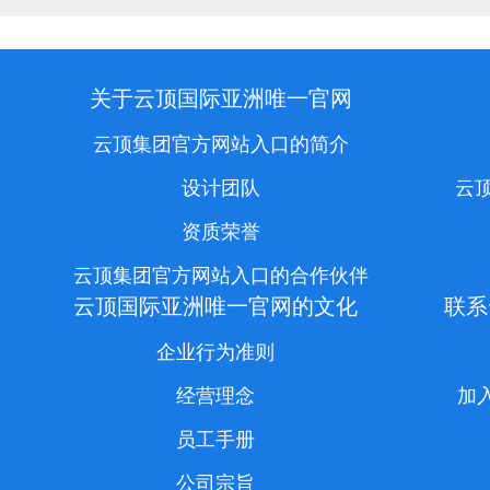
关于云顶国际亚洲唯一官网
云顶集团官方网站入口的简介
设计团队
云
资质荣誉
云顶集团官方网站入口的合作伙伴
云顶国际亚洲唯一官网的文化
联系
企业行为准则
经营理念
加
员工手册
公司宗旨