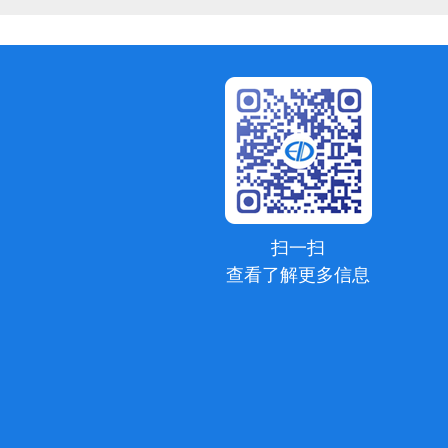
扫一扫
查看了解更多信息