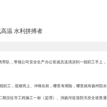
高温 水利拼搏者
杰带队，带领公司安全生产办公室成员送清凉到一线职工手上，
一线职工，迎难而上、冲锋在前，哪里有艰险，哪里就有扬州院水
二期仪征市工程施工一标（监理）、润扬河堤顶防汛安全巡查通