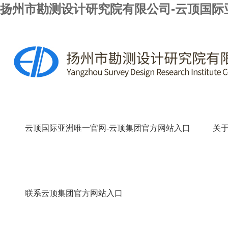
扬州市勘测设计研究院有限公司-云顶国际
云顶国际亚洲唯一官网-云顶集团官方网站入口
关
联系云顶集团官方网站入口