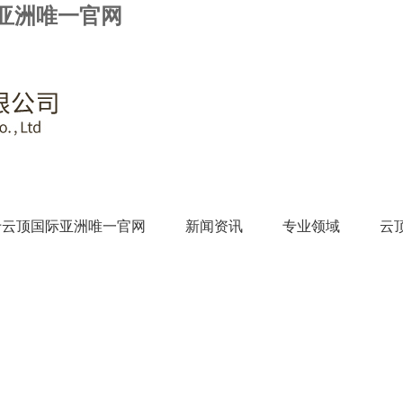
亚洲唯一官网
于云顶国际亚洲唯一官网
新闻资讯
专业领域
云