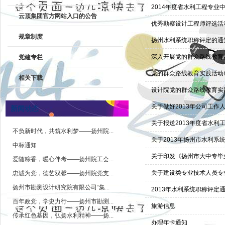
2014年度省水利工程专业
云顶集团官方网站入口的公告
优秀勘察设计工程师评选活
规章制度
扬州水利系统职称评定的通
深入开展党的群众路线教育
党建专栏
党的群众路线教育实践活动
相关下载
设计院党的群众路线教育实
关于做好2013年公司工作
新闻动态
关于报送2013年度省水
不负新时代，共筑水利梦——扬州院...
关于2013年扬州市水利系
中标通知
关于印发《扬州市大中专毕
爱随粽香，暖心伴考——扬州院工会...
关于建设类专业技术人员专
忠诚为党，德艺双馨——扬州院党支...
扬州市勘测设计研究院有限公司“集...
2013年水利系统职称评定
百年政党，学史力行——扬州市勘测...
旅游信息
传承红色基因，弘扬水利精神——扬...
办理年卡通知