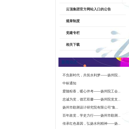
云顶集团官方网站入口的公告
规章制度
党建专栏
相关下载
新闻动态
不负新时代，共筑水利梦——扬州院...
中标通知
爱随粽香，暖心伴考——扬州院工会...
忠诚为党，德艺双馨——扬州院党支...
扬州市勘测设计研究院有限公司“集...
百年政党，学史力行——扬州市勘测...
传承红色基因，弘扬水利精神——扬...