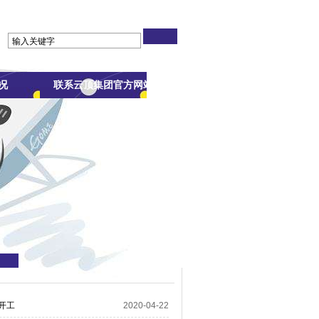
况
联系云顶集团官方网站入口
开工
2020-04-22