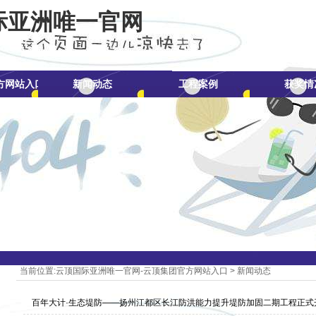
际亚洲唯一官网
方网站入口
方网站入口的简介
新闻动态
工程案例
获奖情
当前位置:
云顶国际亚洲唯一官网-云顶集团官方网站入口
>
新闻动态
百年大计·生态堤防——扬州江都区长江防洪能力提升堤防加固二期工程正式