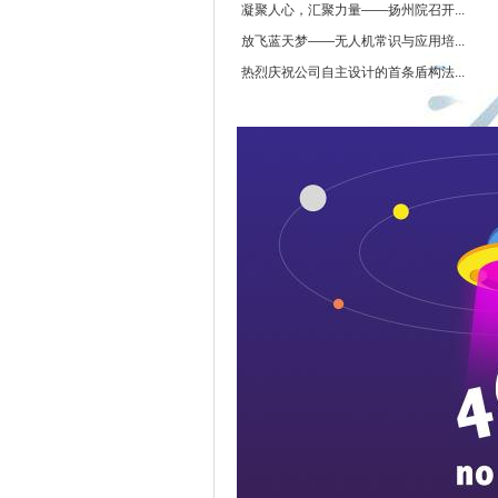
凝聚人心，汇聚力量——扬州院召开...
放飞蓝天梦——无人机常识与应用培...
热烈庆祝公司自主设计的首条盾构法...