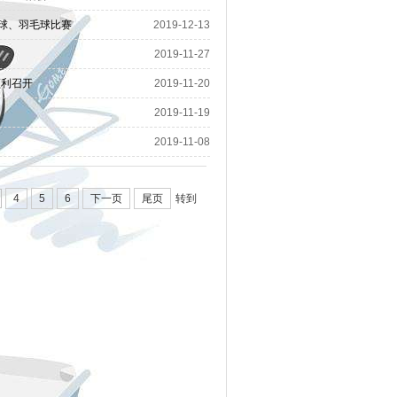
乓球、羽毛球比赛
2019-12-13
2019-11-27
顺利召开
2019-11-20
2019-11-19
2019-11-08
4
5
6
下一页
尾页
转到