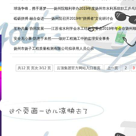
球场争锋，携手逐梦——扬州院顺利举办2019年度扬州市水利系统职工乒
砥砺拼搏·融合奋进——扬州院召开2019年“拼搏者”文化研讨会
互补共赢·协同发展——江苏省水利学会水工结构专委会2019年年会在扬州
安全无小事·防患于未然——做好工程施工中的监理安全事务
扬州市扬子工程质量检测有限公司拟录用人员公示
共12 页 页次:3/12 页
云顶集团官方网站入口首页
上一页
2
3