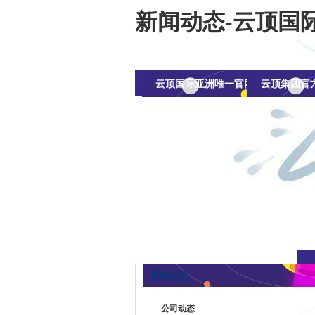
新闻动态-云顶国
云顶国际亚洲唯一官网-云顶集团官
云顶集团官
新闻动态
公司动态