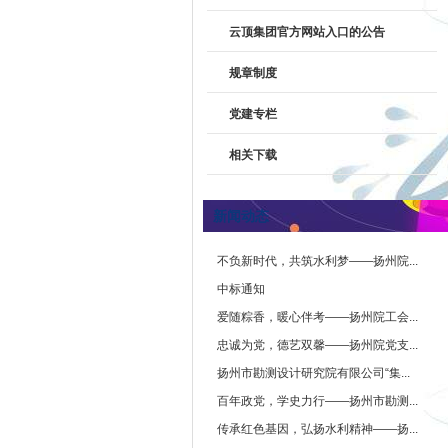
云顶集团官方网站入口的公告
规章制度
党建专栏
相关下载
新闻动态
不负新时代，共筑水利梦——扬州院...
中标通知
爱随粽香，暖心伴考——扬州院工会...
忠诚为党，德艺双馨——扬州院党支...
扬州市勘测设计研究院有限公司“集...
百年政党，学史力行——扬州市勘测...
传承红色基因，弘扬水利精神——扬...