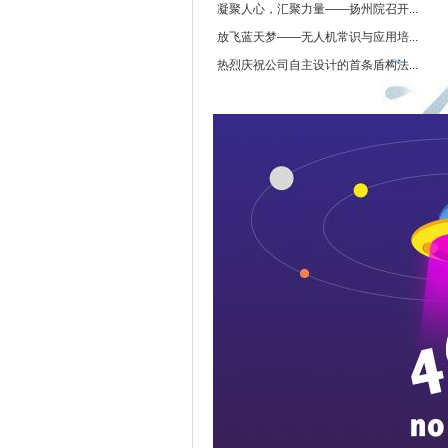
凝聚人心，汇聚力量——扬州院召开...
放飞蓝天梦——无人机常识与应用培...
热烈庆祝公司自主设计的首条盾构法...