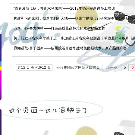
“青春激情飞扬，共创水利未来”——2018年扬州院新进员工培训
构建和谐新家园，创造水利新天地——扬州市勘测设计研究院有限公司新办
万众一心·奋力拼搏——打造高质量高标准的水利精品工程
关于转发《省水利厅关于进一步加强江苏省水利勘测设计单位履约考核和信
通知
开拓进取·勇于创新——扬州院召开建华建材集团新技术、新产品推广会
共12 页 页次:6/12 页
云顶集团官方网站入口首页
上一页
5
6