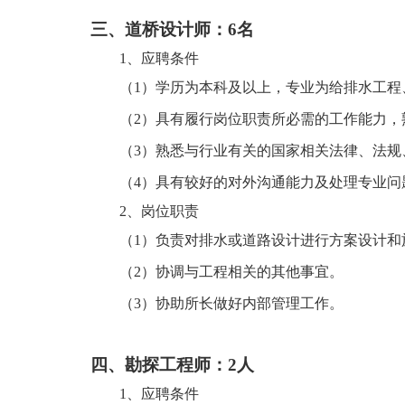
三、
道桥设计师：
6
名
1、
应聘条件
（
1）学历为本科及以上，专业为给排水工
（
2
）
具有履行岗位职责所必需
的工作能力
，
（
3
）
熟悉
与行业有关的
国家相关法律
、
法规
（
4
）
具有较
好
的
对外沟通能力及处理专业问
2、岗位职责
（
1
）
负责对
排水或道路设计
进行方案设计和
（
2）
协调与工程相关的其他事宜
。
（
3）
协助
所长
做好内部管理工作
。
四、
勘探工程师：
2
人
1、
应聘条件